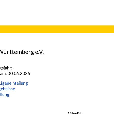
Württemberg e.V.
sjahr: -
n am: 30.06.2026
igeneinteilung
gebnisse
llung
Männlich