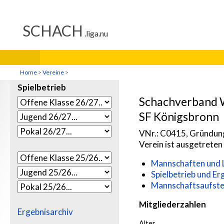
Home
>
Vereine
>
Spielbetrieb
Schachverband 
SF Königsbronn
VNr.: C0415, Gründung
Verein ist ausgetrete
Mannschaften und L
Spielbetrieb und Er
Mannschaftsaufste
Mitgliederzahlen
Ergebnisarchiv
Alter