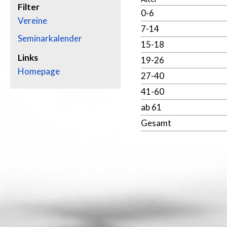
Filter
0-6
Vereine
7-14
Seminarkalender
15-18
Links
19-26
Homepage
27-40
41-60
ab 61
Gesamt