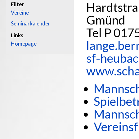
Hardtstra
Filter
Vereine
Gmünd
Seminarkalender
Tel P 017
Links
lange.ber
Homepage
sf-heuba
www.scha
Mannsch
Spielbet
Mannsch
Vereins