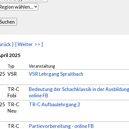
urück ]
[ Weiter >> ]
pril 2025
Typ
Veranstaltung
025
VSR
VSR Lehrgang Spraitbach
TR-C
Bedeutung der Schachklassik in der Ausbildung
Fobi
online FB
025
TR-C
TR-C Aufbaulehrgang 2
Neu
TR-C
Partievorbereitung - online FB