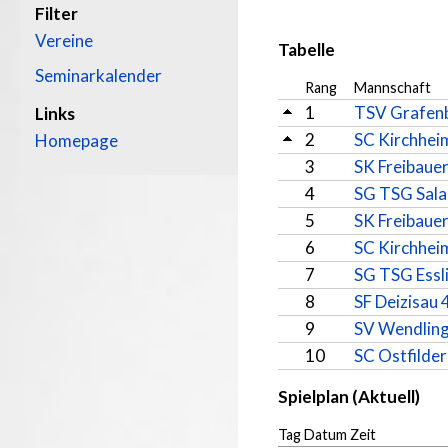
Filter
Vereine
Tabelle
Seminarkalender
Rang
Mannschaft
1
TSV Grafen
Links
2
SC Kirchhei
Homepage
3
SK Freibauer
4
SG TSG Salac
5
SK Freibauer
6
SC Kirchhei
7
SG TSG Essl
8
SF Deizisau 
9
SV Wendling
10
SC Ostfilder
Spielplan (Aktuell)
Tag Datum Zeit