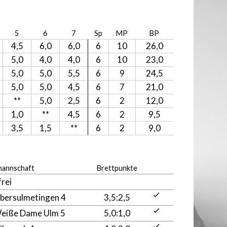
5
6
7
Sp
MP
BP
4,5
6,0
6,0
6
10
26,0
5,0
4,0
4,0
6
10
23,0
5,0
5,0
5,5
6
9
24,5
5,0
5,0
4,5
6
7
21,0
**
5,0
2,5
6
2
12,0
1,0
**
4,5
6
2
9,5
3,5
1,5
**
6
2
9,0
annschaft
Brettpunkte
frei
bersulmetingen 4
3,5:2,5
eiße Dame Ulm 5
5,0:1,0