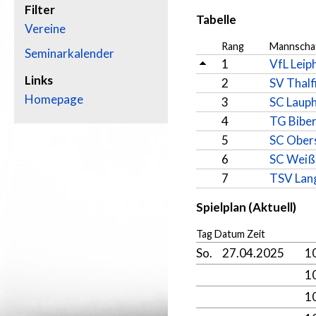
Filter
Tabelle
Vereine
Rang
Mannscha
Seminarkalender
1
VfL Leip
Links
2
SV Thalf
Homepage
3
SC Laup
4
TG Biber
5
SC Ober
6
SC Weiß
7
TSV Lan
Spielplan (Aktuell)
Tag Datum Zeit
So.
27.04.2025
1
1
1