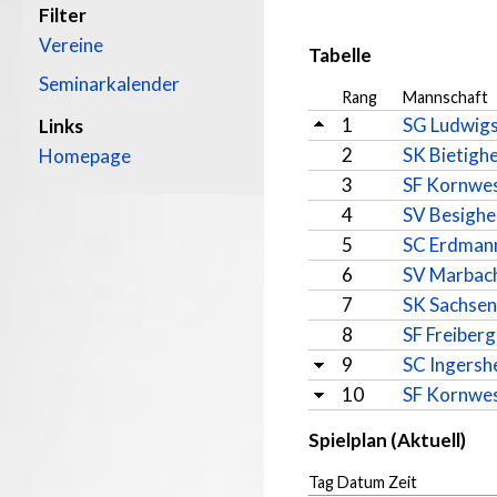
Filter
Vereine
Tabelle
Seminarkalender
Rang
Mannschaft
1
SG Ludwigs
Links
2
SK Bietigh
Homepage
3
SF Kornwe
4
SV Besighe
5
SC Erdman
6
SV Marbac
7
SK Sachsen
8
SF Freiberg
9
SC Ingersh
10
SF Kornwe
Spielplan (Aktuell)
Tag Datum Zeit