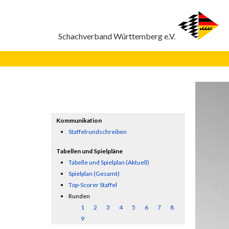
Kommunikation
Staffelrundschreiben
Tabellen und Spielpläne
Tabelle und Spielplan (Aktuell)
Spielplan (Gesamt)
Top-Scorer Staffel
Runden
1
2
3
4
5
6
7
8
9