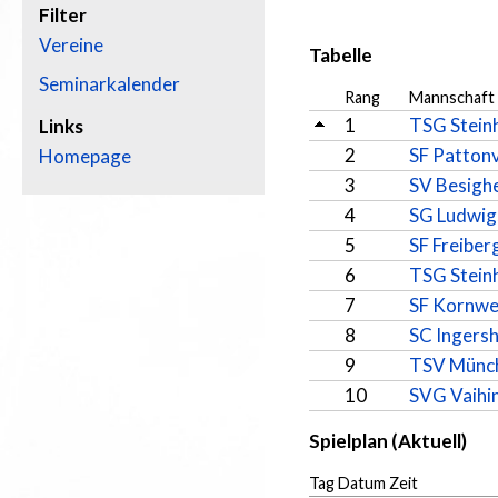
Filter
Vereine
Tabelle
Seminarkalender
Rang
Mannschaft
1
TSG Stein
Links
2
SF Pattonv
Homepage
3
SV Besigh
4
SG Ludwig
5
SF Freiber
6
TSG Stein
7
SF Kornwe
8
SC Ingers
9
TSV Münch
10
SVG Vaihi
Spielplan (Aktuell)
Tag Datum Zeit