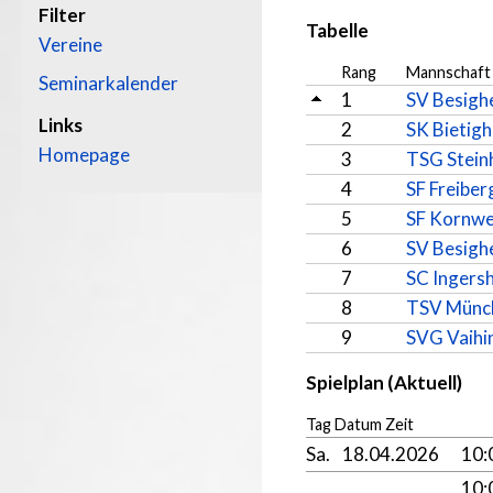
Filter
Tabelle
Vereine
Rang
Mannschaft
Seminarkalender
1
SV Besigh
Links
2
SK Bietigh
Homepage
3
TSG Stein
4
SF Freiber
5
SF Kornwe
6
SV Besigh
7
SC Ingers
8
TSV Münch
9
SVG Vaihi
Spielplan (Aktuell)
Tag Datum Zeit
Sa.
18.04.2026
10
10