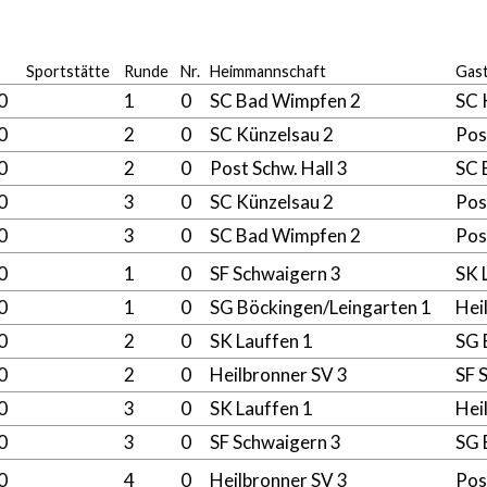
Sportstätte
Runde
Nr.
Heimmannschaft
Gas
00
1
0
SC Bad Wimpfen 2
SC 
00
2
0
SC Künzelsau 2
Pos
00
2
0
Post Schw. Hall 3
SC 
00
3
0
SC Künzelsau 2
Pos
00
3
0
SC Bad Wimpfen 2
Pos
00
1
0
SF Schwaigern 3
SK 
00
1
0
SG Böckingen/Leingarten 1
Hei
00
2
0
SK Lauffen 1
SG 
00
2
0
Heilbronner SV 3
SF 
00
3
0
SK Lauffen 1
Hei
00
3
0
SF Schwaigern 3
SG 
00
4
0
Heilbronner SV 3
Pos