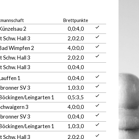
tmannschaft
Brettpunkte
Künzelsau 2
0,0:4,0
t Schw. Hall 3
2,0:2,0
Bad Wimpfen 2
4,0:0,0
t Schw. Hall 3
2,0:2,0
t Schw. Hall 3
0,0:4,0
Lauffen 1
0,0:4,0
lbronner SV 3
1,0:3,0
Böckingen/Leingarten 1
0,5:3,5
Schwaigern 3
4,0:0,0
lbronner SV 3
0,0:4,0
Böckingen/Leingarten 1
1,0:3,0
t Schw. Hall 3
2,0:2,0