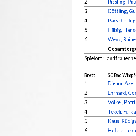
2
Rissling, Pau
3
Döttling, G
4
Parsche, In
5
Hilbig, Han
6
Wenz, Raine
Gesamterg
Spielort: Landfrauenh
Brett
SC Bad Wimpf
1
Diehm, Axel
2
Ehrhard, Co
3
Völkel, Patr
4
Tekeli, Furk
5
Kaus, Rüdig
6
Hefele, Lenn