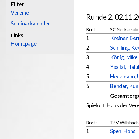
Filter
Vereine
Runde 2, 02.11.2
Seminarkalender
Brett
SC Neckarsulm
Links
1
Kreiner, Be
Homepage
2
Schilling, Ke
3
König, Mike
4
Yesilal, Halu
5
Heckmann, 
6
Bender, Kun
Gesamterg
Spielort: Haus der Ver
Brett
TSV Willsbach
1
Speh, Hans