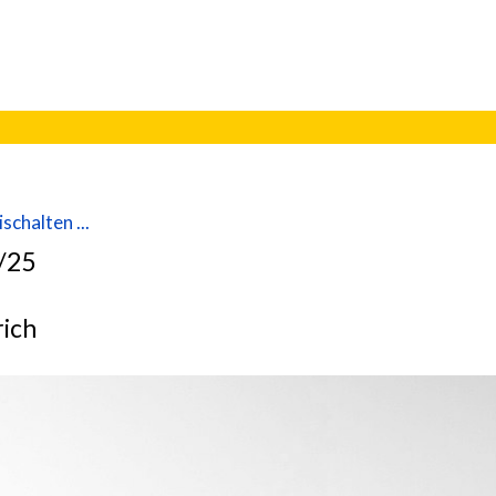
schalten ...
4/25
rich