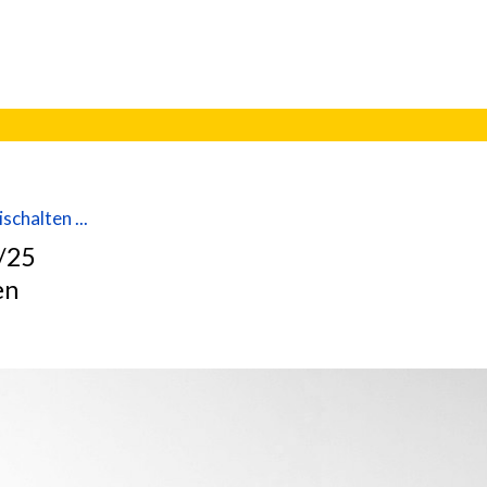
schalten ...
4/25
en