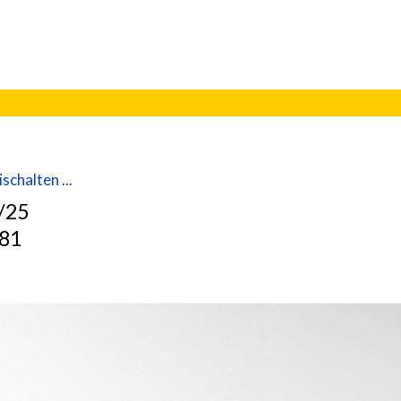
schalten ...
4/25
881