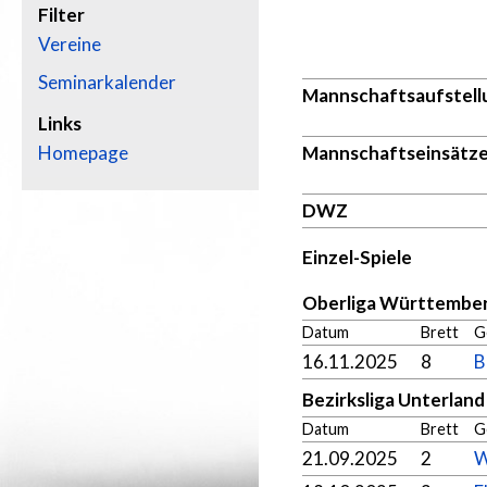
Filter
Vereine
Seminarkalender
Mannschaftsaufstell
Links
Homepage
Mannschaftseinsätz
DWZ
Einzel-Spiele
Oberliga Württember
Datum
Brett
G
16.11.2025
8
B
Bezirksliga Unterlan
Datum
Brett
G
21.09.2025
2
W