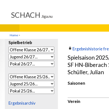
Home
>
Spielbetrieb
Ergebnishistorie frei
Spielsaison 202
SF HN-Biberach 1
Schüller, Julian
Saisonen
Verein
Ergebnisarchiv