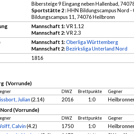
Bibersteige 9 Eingang neben Hallenbad, 7407
Sportstätte 2
:
HHN Bildungscampus Nord - 
Bildungscampus 11, 74076 Heilbronn
ung
Mannschaft 1:
VR 1.12
Mannschaft 2:
VR 2.3
e
Mannschaft 1:
Oberliga Württemberg
Mannschaft 2:
Bezirksliga Unterland Nord
1816
g (Vorrunde)
egner
DWZ
Brettpunkte
Gegner
issbort, Julian
(2.14)
2016
1:0
Heilbronne
d Nord (Vorrunde)
egner
DWZ
Brettpunkte
Gegner
olff, Calvin
(4.2)
1750
1:0
Heilbronne