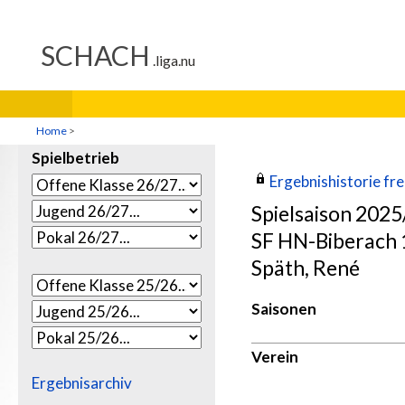
Home
>
Spielbetrieb
Ergebnishistorie frei
Spielsaison 202
SF HN-Biberach 1
Späth, René
Saisonen
Verein
Ergebnisarchiv