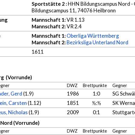
Sportstätte 2
:
HHN Bildungscampus Nord - 
Bildungscampus 11, 74076 Heilbronn
ung
Mannschaft 1:
VR 1.13
Mannschaft 2:
VR 2.4
e
Mannschaft 1:
Oberliga Württemberg
Mannschaft 2:
Bezirksliga Unterland Nord
1611
g (Vorrunde)
gner
DWZ
Brettpunkte
Gegner
ader, Gerd
(1.9)
1986
1:0
SG Schwä
ein, Carsten
(1.12)
1851
½:½
SK Werna
us, Nicholas
(1.9)
2009
0:1
Stuttgart
d Nord (Vorrunde)
gner
DWZ
Brettpunkte
Gegner