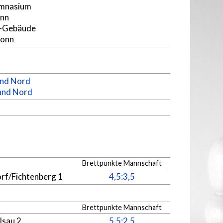
mnasium
onn
N-Gebäude
ronn
and Nord
land Nord
Brettpunkte Mannschaft
rf/Fichtenberg 1
4,5:3,5
Brettpunkte Mannschaft
lsau 2
5,5:2,5