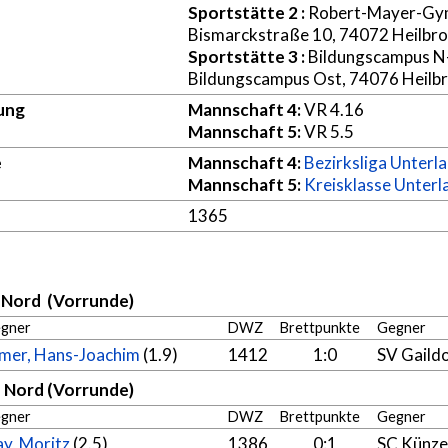
Sportstätte 2
:
Robert-Mayer-Gy
Bismarckstraße 10, 74072 Heilbr
Sportstätte 3
:
Bildungscampus 
Bildungscampus Ost, 74076 Heilb
ung
Mannschaft 4:
VR 4.16
Mannschaft 5:
VR 5.5
e
Mannschaft 4:
Bezirksliga Unterl
Mannschaft 5:
Kreisklasse Unter
1365
d Nord (Vorrunde)
gner
DWZ
Brettpunkte
Gegner
mer, Hans-Joachim
(1.9)
1412
1:0
SV Gaildo
d Nord (Vorrunde)
gner
DWZ
Brettpunkte
Gegner
y, Moritz
(2.5)
1386
0:1
SC Künze