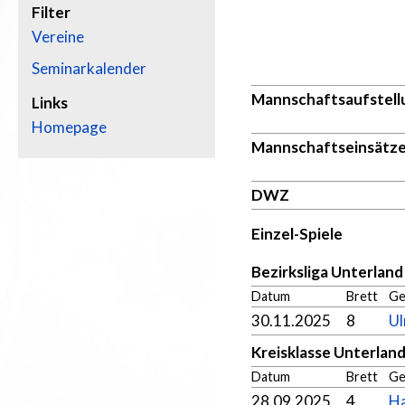
Filter
Vereine
Seminarkalender
Mannschaftsaufstell
Links
Homepage
Mannschaftseinsätz
DWZ
Einzel-Spiele
Bezirksliga Unterlan
Datum
Brett
Ge
30.11.2025
8
Ul
Kreisklasse Unterlan
Datum
Brett
Ge
28.09.2025
4
Ha