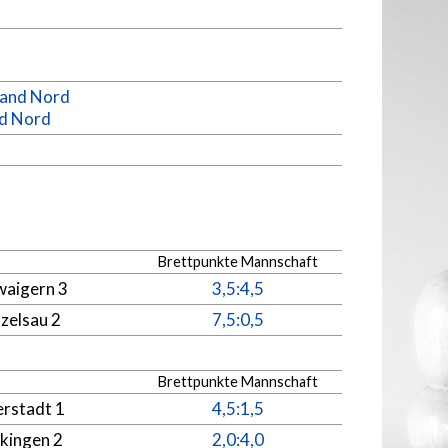
land Nord
nd Nord
Brettpunkte Mannschaft
waigern 3
3,5:4,5
zelsau 2
7,5:0,5
Brettpunkte Mannschaft
erstadt 1
4,5:1,5
kingen 2
2,0:4,0