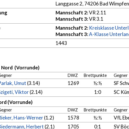
Langgasse 2, 74206 Bad Wimpfen
ung
Mannschaft 2:
VR 2.11
Mannschaft 3:
VR 3.1
e
Mannschaft 2:
Kreisklasse Unter
Mannschaft 3:
A-Klasse Unterla
1443
d Nord (Vorrunde)
Gegner
DWZ
Brettpunkte
Gegner
Parlak, Umut
(3.14)
1269
½:½
SF Sch
Szigeti, Viktor
(2.14)
1:0
SC Kün
ord (Vorrunde)
Gegner
DWZ
Brettpunkte
Gegner
Rieker, Hans-Werner
(1.2)
1578
½:½
VfL Eb
Biedermann, Herbert
(2.1)
1705
0:1
SV Böc