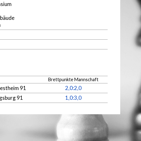
sium
ebäude
n
Brettpunkte Mannschaft
estheim 91
2,0:2,0
gsburg 91
1,0:3,0