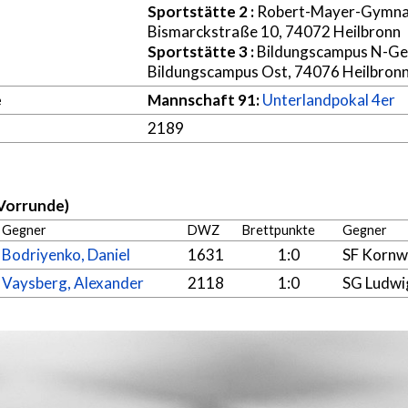
Sportstätte 2
:
Robert-Mayer-Gymna
Bismarckstraße 10, 74072 Heilbronn
Sportstätte 3
:
Bildungscampus N-G
Bildungscampus Ost, 74076 Heilbron
e
Mannschaft 91:
Unterlandpokal 4er
2189
Vorrunde)
Gegner
DWZ
Brettpunkte
Gegner
Bodriyenko, Daniel
1631
1:0
SF Kornw
Vaysberg, Alexander
2118
1:0
SG Ludwi