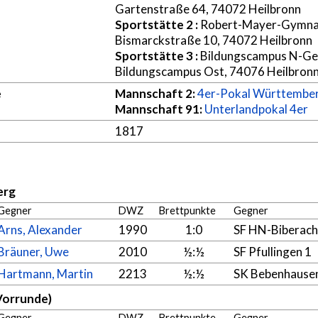
Gartenstraße 64, 74072 Heilbronn
Sportstätte 2
:
Robert-Mayer-Gymna
Bismarckstraße 10, 74072 Heilbronn
Sportstätte 3
:
Bildungscampus N-G
Bildungscampus Ost, 74076 Heilbron
e
Mannschaft 2:
4er-Pokal Württembe
Mannschaft 91:
Unterlandpokal 4er
1817
erg
Gegner
DWZ
Brettpunkte
Gegner
Arns, Alexander
1990
1:0
SF HN-Biberach
Bräuner, Uwe
2010
½:½
SF Pfullingen 1
Hartmann, Martin
2213
½:½
SK Bebenhause
Vorrunde)
Gegner
DWZ
Brettpunkte
Gegner