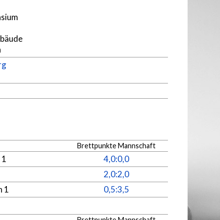
sium
ebäude
n
rg
Brettpunkte Mannschaft
 1
4,0:0,0
2,0:2,0
n 1
0,5:3,5
Brettpunkte Mannschaft