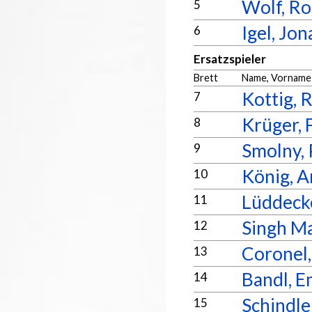
Wolf, Ro
5
Igel, Jon
6
Ersatzspieler
Brett
Name, Vorname
Kottig, 
7
Krüger, 
8
Smolny, 
9
König, A
10
Lüddeck
11
Singh M
12
Coronel,
13
Bandl, E
14
Schindle
15