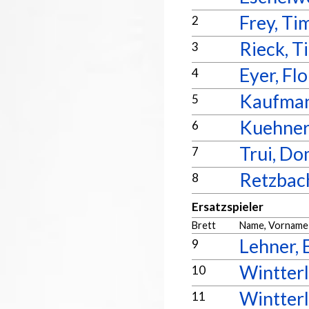
Frey, Ti
2
Rieck, T
3
Eyer, Fl
4
Kaufman
5
Kuehner
6
Trui, Do
7
Retzbac
8
Ersatzspieler
Brett
Name, Vorname
Lehner, 
9
Wintterl
10
Wintterl
11