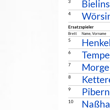
Bielins
3
Wörsin
4
Ersatzspieler
Brett
Name, Vorname
Henkel
5
Tempel
6
Morgen
7
Ketter
8
Pibern
9
Naßhan
10